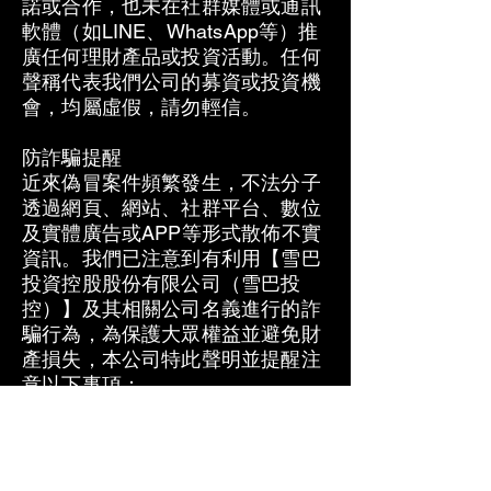
諾或合作，也未在社群媒體或通訊
軟體（如LINE、WhatsApp等）推
廣任何理財產品或投資活動。任何
聲稱代表我們公司的募資或投資機
會，均屬虛假，請勿輕信。
防詐騙提醒
近來偽冒案件頻繁發生，不法分子
透過網頁、網站、社群平台、數位
及實體廣告或APP等形式散佈不實
資訊。我們已注意到有利用【雪巴
投資控股股份有限公司（雪巴投
控）】及其相關公司名義進行的詐
騙行為，為保護大眾權益並避免財
產損失，本公司特此聲明並提醒注
意以下事項：
​慎防詐騙手法​
本公司及所屬相關公司不會以「電
腦系統錯誤」「操作ATM」「提供